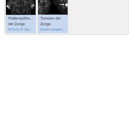
Plattenepithelkarzinom
Tumoren der
der Zunge
Zunge
Di Muzio, B. Squamous cell carcinoma of the tongue. Case study, Radiopaedia.org. (accessed on 06 Nov 2022) https://doi.org/10.53347/rID-35647
jkamprs.springeropen.com
•
CC-by-4.0