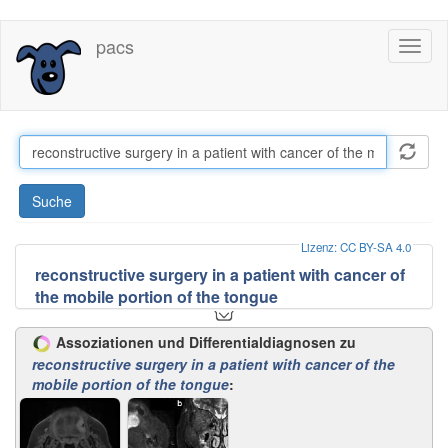
Direkt
pacs
Toggl
zum
naviga
Inhalt
Suche
Lizenz: CC BY-SA 4.0
reconstructive surgery in a patient with cancer of
the mobile portion of the tongue
Siehe auch:
Assoziationen und Differentialdiagnosen zu
Plattenepithelkarzinom der Zunge
reconstructive surgery in a patient with cancer of the
Plattenepithelkarzinom der Zunge
mobile portion of the tongue
:
Tumoren der Zunge