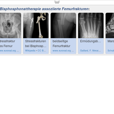
 American Society for Bone and Mineral Research by the following criter
Bisphosphonattherapie assoziierte Femurfrakturen
:
e lesser trochanter but proximal to the supracondylar flare
lique
ly may have "medial spike"
tressfraktur
Stressfrakturen
beidseitige
Ermüdungsbruch
Mars
es Femur
bei Bisphosphonattherapie
Femurfraktur
ww.eurorad.org
•
CC by-nc-sa-4.0
Wikipedia
•
CC BY-SA 4.0
•
CC by-nc-sa 3.0 (modified)
www.eurorad.org
•
CC by-nc-sa-4.0
Gaillard, F. Metatarsal stress fracture. Case study, Radiopaedia.org. (accessed on 23 Oct 2022) https://doi.org/10.53347/rID-2683
c
rimary or metastatic) or other bone diseases (e.g. Paget disease, fibr
n women who are treated continuously with bisphosphonates is 1 in 1000