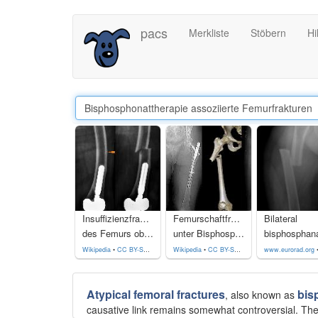
Direkt
pacs
Merkliste
Stöbern
Hi
zum
Inhalt
Insuffizienzfraktur
Femurschaftfraktur
Bilateral
des Femurs oberhalb der Langschaftprothese des Kniegelenks. In der linken Aufnahme erkennt man schon die dornartige Verdickung der Kortikalis lateral oberhalb des Prothesenschaftes mit zentraler Aufhellungslinie als Korrelat einer fissuralen, noch unverschobenen und nicht durch die ganze Achse des Femurs reichenden Fraktur. In der rechten Aufnahme, einen Tag später dann genau an dieser Stelle die jetzt verschobene komplette Fraktur.
unter Bisphosphonattherapie bei Mammakarzinom: Die proximale Schaftfraktur mit kurzem, querem Frakturverlauf bei vorbestehender Verdickung der äußeren Kortikalis als Hinweis auf eine noch nicht dislozierte Stressfraktur ist um mehr als Schaftbreite disloziert. Nach der Osteosynthese (rechtes Bild) lässt sich die vorbestehende Fissur und Verdickung am besten erkennen. Auf der anderen Seite war zuvor bereits eine Fraktur an ähnlicher Stelle aufgetreten (Liegendes Osteosynthesematerial). Topogramm der Computertomografie, Volumen Rendering und postoperatives Röntgenbild nach Osteosynthese.
Wikipedia
•
CC BY-SA 4.0
Wikipedia
•
CC BY-SA 4.0
www.eurorad.org
Atypical femoral fractures
bis
, also known as
causative link remains somewhat controversial. The a