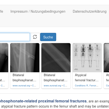
lfe
Impressum / Nutzungsbedingungen
Datenschutzerklärung
Suche
Bilateral
Bilateral
Atypical
At
bisphosphanate-induced atypical femur fractures. An AP X-ray of the right femur showed a transverse "chalk stick" fracture of the proximal femoral diaphysis.
bisphosphanate-induced atypical femur fractures. An AP X-ray of the left femur showed a hairline fracture through the lateral cortex of the mid-femoral diaphysis. Prominent cortical thickening is visible at the fracture site.
bisphosphanate-induced atypical femur fractures. A magnified view of the left femur AP x-ray showed more clearly, at the lateral femoral shaft, the hairline cortical fracture with cortical thickening.
femoral fracture • Femoral bisphosphonate-related insufficiency fractures - Ganzer Fall bei Radiopaedia
•
CC by-nc-sa-4.0
www.eurorad.org
•
CC by-nc-sa-4.0
www.eurorad.org
•
CC by-nc-sa-4.0
Conditions R, Femoral bisphosphonate-related insufficiency fractures. Case study, Radiopaedia.org (Accessed on 11 Feb 2023) https://doi.org/10.53347/rID-28937
phosphonate-related proximal femoral fractures
, are an exam
typical fracture pattern occurs in the femur shaft and may be unilateral