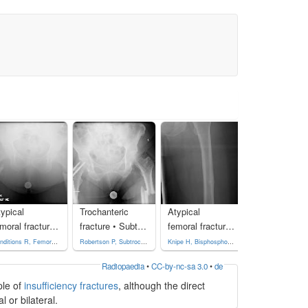
ypical
Trochanteric
Atypical
Atypical
femoral fracture • Femoral bisphosphonate-related insufficiency fractures - Ganzer Fall bei Radiopaedia
fracture • Subtrochanteric femoral fracture - bisphosphonate-related - Ganzer Fall bei Radiopaedia
femoral fracture • Bisphosphonate-related bilateral femoral fractures - Ganzer Fall bei Radiopaedia
Conditions R, Femoral bisphosphonate-related insufficiency fractures. Case study, Radiopaedia.org (Accessed on 11 Feb 2023) https://doi.org/10.53347/rID-28937
Robertson P, Subtrochanteric femoral fracture - bisphosphonate-related. Case study, Radiopaedia.org (Accessed on 30 Dec 2022) https://doi.org/10.53347/rID-30045
Knipe H, Bisphosphonate-related bilateral femoral fractures. Case study, Radiopaedia.org (Accessed on 11 Feb 2023) https://doi.org/10.53347/rID-53641
Radiopaedia
•
CC-by-nc-sa 3.0
•
de
ple of
insufficiency fractures
, although the direct
 or bilateral.