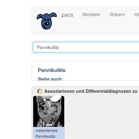
Direkt
pacs
Merkliste
Stöbern
Hi
zum
Inhalt
Pannikulitis
Siehe auch:
mesenteriale Pannikulitis
Assoziationen und Differentialdiagnosen zu
subkutane Pannikulitis
und weiter:
Erythema nodosum
mesenteriale
Pannikulitis